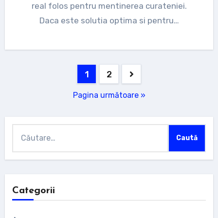
real folos pentru mentinerea curateniei.
Daca este solutia optima si pentru…
Navigare
1
2
în
Pagina următoare »
articole
Caută
după:
Categorii