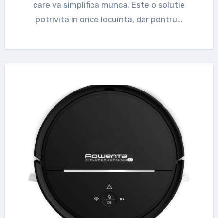
care va simplifica munca. Este o solutie
potrivita in orice locuinta, dar pentru…