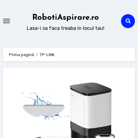
Sari
la
RobotiAspirare.ro
conținut
Lasa-i sa faca treaba in locul tau!
Prima pagină
TP-LINK