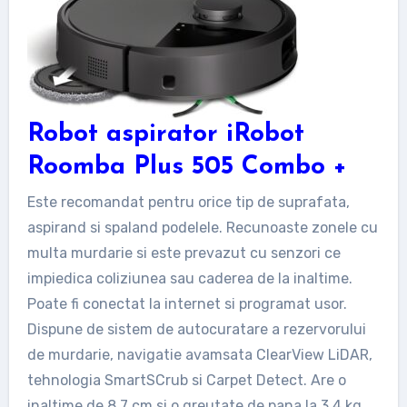
Robot aspirator iRobot
Roomba Plus 505 Combo +
Este recomandat pentru orice tip de suprafata,
aspirand si spaland podelele. Recunoaste zonele cu
multa murdarie si este prevazut cu senzori ce
impiedica coliziunea sau caderea de la inaltime.
Poate fi conectat la internet si programat usor.
Dispune de sistem de autocuratare a rezervorului
de murdarie, navigatie avamsata ClearView LiDAR,
tehnologia SmartSCrub si Carpet Detect. Are o
inaltime de 8.7 cm si o greutate de pana la 3.4 kg.