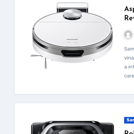
As
Re
Samsung JetBot este un aspirator robot menit sa
vina
a in
care
Sa