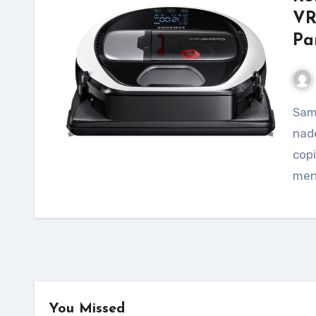
VR
Pa
Samsung VR10M702HUW/GE poate fi un ajutor de
nade
copi
ment
You Missed