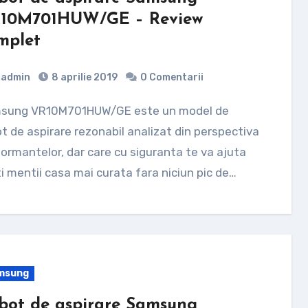
10M701HUW/GE – Review
mplet
admin
8 aprilie 2019
0 Comentarii
t de aspirare rezonabil analizat din perspectiva
ormantelor, dar care cu siguranta te va ajuta
ti mentii casa mai curata fara niciun pic de…
msung
bot de aspirare Samsung