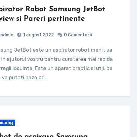
pirator Robot Samsung JetBot
view si Pareri pertinente
admin
1 august 2022
0 Comentarii
 in ajutorul vostru pentru curatarea mai rapida
tregii locuinte. Este un aparat practic si util, pe
 va puteti baza ori…
msung