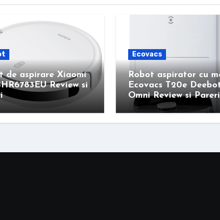
ot
Ecovacs
 de aspirare Xiaomi
Robot aspirator cu 
BHR6783EU Review si
Ecovacs T20e Deebo
i
Omni Review si Pareri