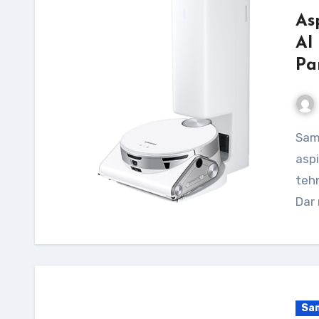
As
AI
Pa
Samsung Jet Bot AI VR50T95735W/GE este un
aspi
tehn
Dar 
Sa