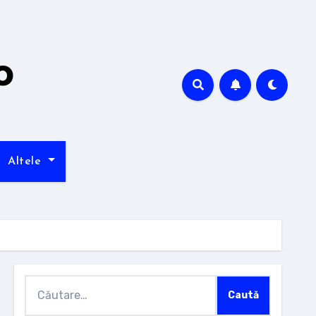
o
Altele
Caută
după: