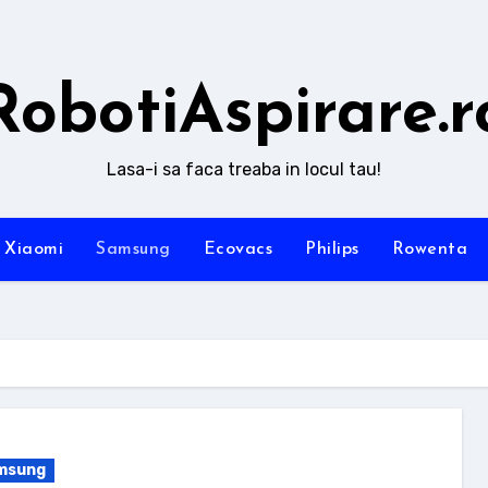
RobotiAspirare.r
Lasa-i sa faca treaba in locul tau!
Xiaomi
Samsung
Ecovacs
Philips
Rowenta
msung