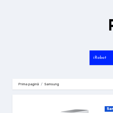
Sari
la
conținut
iRobot
Prima pagină
Samsung
Sa