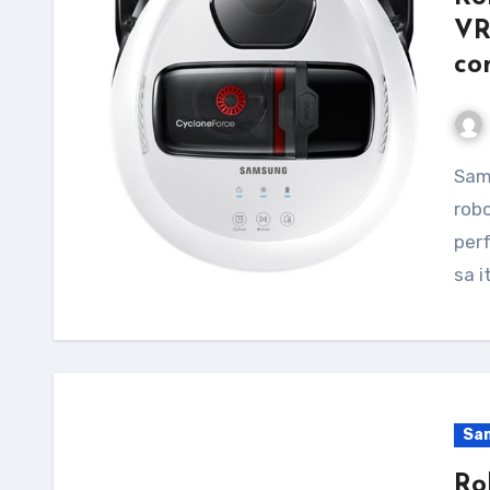
VR
co
Samsung VR10M701HUW/GE este un model de
robo
perf
sa i
Sa
Ro