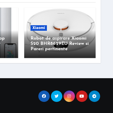
Xiaomi
mop
Robot de aspirare Xiaomi
t
S20 BHR8629EU Review si
Pareri pertinente