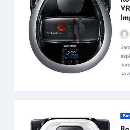
Ro
VR
Im
Samsung VR20M707HWS/GE este un robot de
aspi
care
ca a
Sa
Ro