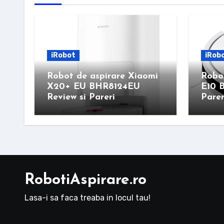
iRobot
iRob
Robot de aspirare Xiaomi
Robot
X20+ EU BHR8124EU
E10 
Review si Pareri
Parer
RobotiAspirare.ro
Lasa-i sa faca treaba in locul tau!