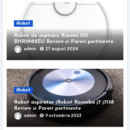
iRobot
Robot de aspirare Xiaomi S10
BHR5988EU Review si Pareri pertinente
admin
27 august 2024
iRobot
Robot aspirator iRobot Roomba j7 j7158
Review si Pareri pertinente
admin
9 octombrie 2023