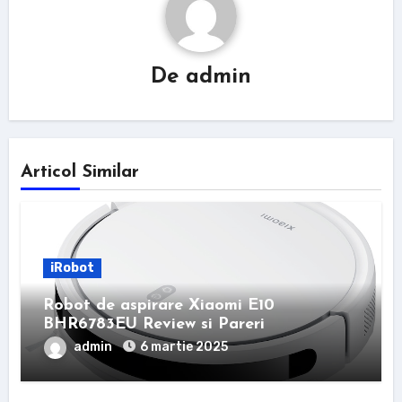
De
admin
Articol Similar
iRobot
Robot de aspirare Xiaomi E10
BHR6783EU Review si Pareri
admin
6 martie 2025