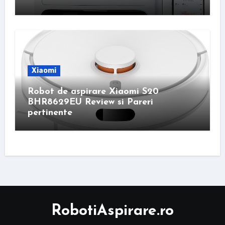
Xiaomi
Robot de aspirare Xiaomi S20
BHR8629EU Review si Pareri
pertinente
RobotiAspirare.ro