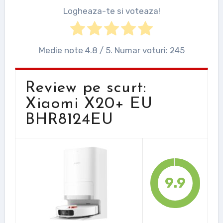
Logheaza-te si voteaza!
Medie note
4.8
/ 5. Numar voturi:
245
Review pe scurt:
Xiaomi X20+ EU
BHR8124EU
9.9