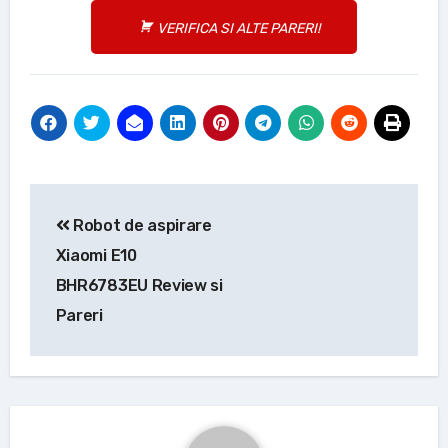
VERIFICA SI ALTE PARERI!
Navigare
Robot de aspirare
în
Xiaomi E10
articole
BHR6783EU Review si
Pareri