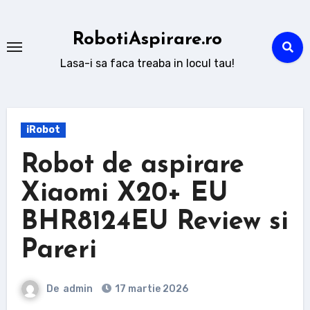
Sari
la
RobotiAspirare.ro
conținut
Lasa-i sa faca treaba in locul tau!
iRobot
Robot de aspirare
Xiaomi X20+ EU
BHR8124EU Review si
Pareri
De
admin
17 martie 2026