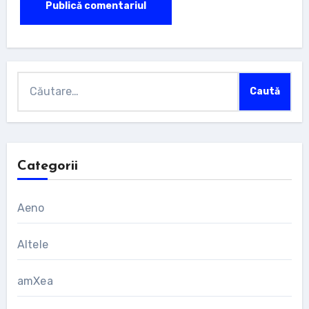
Caută
după:
Categorii
Aeno
Altele
amXea