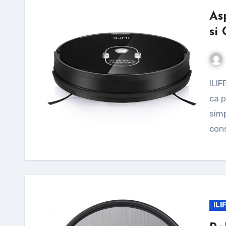
As
si
ILIFE A7 este un robot de aspirare foarte accesibil
ca 
simp
cons
ILI