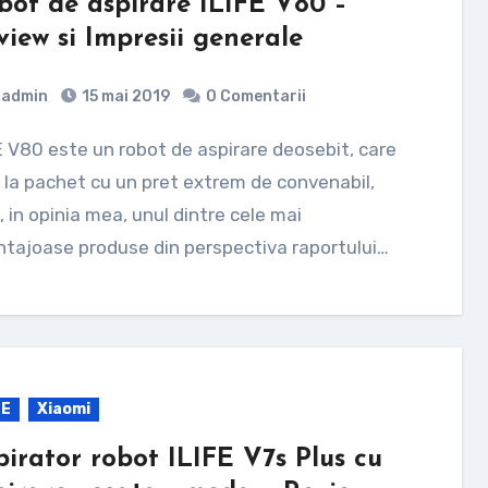
bot de aspirare ILIFE V80 –
view si Impresii generale
admin
15 mai 2019
0 Comentarii
 la pachet cu un pret extrem de convenabil,
d, in opinia mea, unul dintre cele mai
tajoase produse din perspectiva raportului…
FE
Xiaomi
pirator robot ILIFE V7s Plus cu