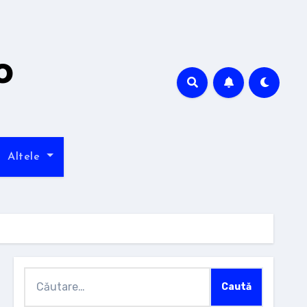
o
Altele
Caută
după: