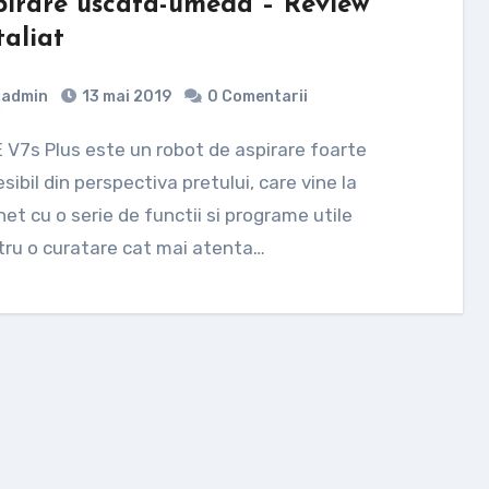
pirare uscata-umeda – Review
taliat
admin
13 mai 2019
0 Comentarii
sibil din perspectiva pretului, care vine la
et cu o serie de functii si programe utile
ru o curatare cat mai atenta…