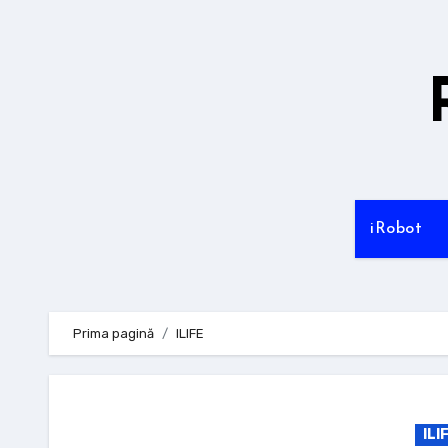
Sari
la
conținut
iRobot
Prima pagină
ILIFE
ILI