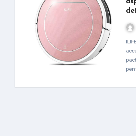
as
de
ILIFE V7s Plus este un robot de aspirare foarte
acce
pach
pent