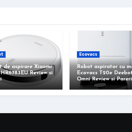
ot
Ecovacs
 de aspirare Xiaomi
Robot aspirator cu 
BHR6783EU Review si
Ecovacs T20e Deebo
i
Omni Review si Pareri