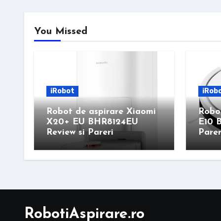
You Missed
iRobot
iRob
Robot de aspirare Xiaomi
Robot
X20+ EU BHR8124EU
E10 
Review si Pareri
Parer
RobotiAspirare.ro