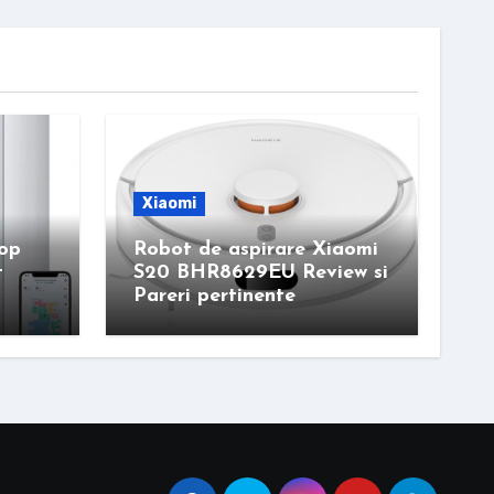
Xiaomi
mop
Robot de aspirare Xiaomi
t
S20 BHR8629EU Review si
Pareri pertinente