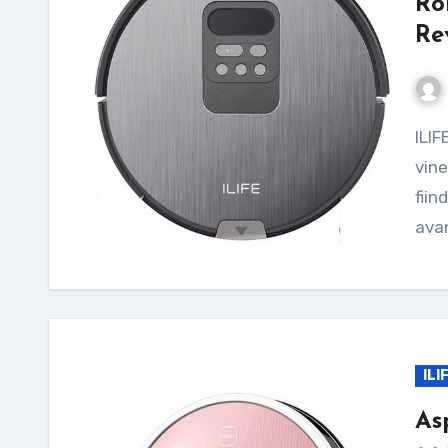
Ro
Re
ILIFE V80 este un robot de aspirare deosebit, care
vine
fiin
avan
ILI
As