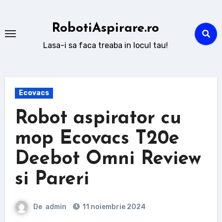
Sari
la
RobotiAspirare.ro
conținut
Lasa-i sa faca treaba in locul tau!
Ecovacs
Robot aspirator cu
mop Ecovacs T20e
Deebot Omni Review
si Pareri
De
admin
11 noiembrie 2024