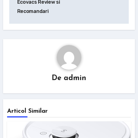
articole
Ecovacs Review si
Recomandari
De
admin
Articol Similar