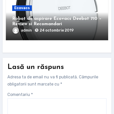
Ecovacs
Robot de aspirare Ecovacs Deebot 710 –
Review si Recomandari
admin
24 octombrie 2019
Lasă un răspuns
Adresa ta de email nu va fi publicată.
Câmpurile
obligatorii sunt marcate cu
*
Comentariu
*