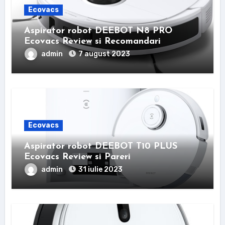
Ecovacs
Aspirator robot DEEBOT N8 PRO
Ecovacs Review si Recomandari
admin
7 august 2023
Ecovacs
Aspirator robot DEEBOT T10 PLUS
Ecovacs Review si Pareri
admin
31 iulie 2023