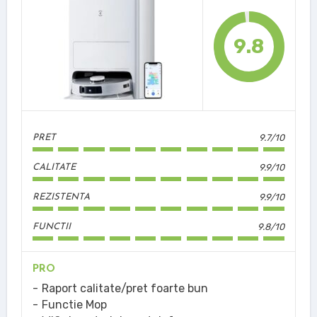
9.8
9.7/10
PRET
9.9/10
CALITATE
9.9/10
REZISTENTA
9.8/10
FUNCTII
PRO
Raport calitate/pret foarte bun
Functie Mop