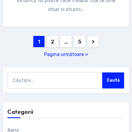
locuinta. Isi poate face treaba foarte bine
chiar si atunci…
Navigare
1
2
…
5
în
Pagina următoare »
articole
Caută
după:
Categorii
Aeno