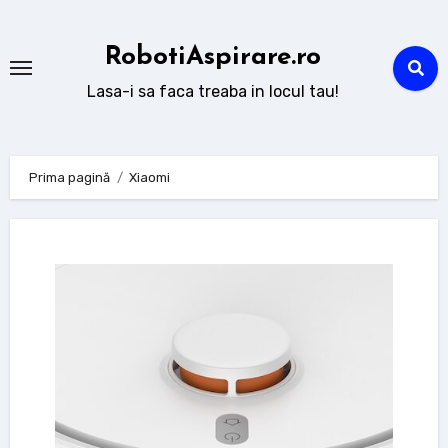
Sari
la
RobotiAspirare.ro
conținut
Lasa-i sa faca treaba in locul tau!
Prima pagină
Xiaomi