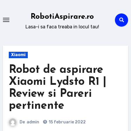
Sari
la
RobotiAspirare.ro
conținut
Lasa-i sa faca treaba in locul tau!
Xiaomi
Robot de aspirare
Xiaomi Lydsto R1 |
Review si Pareri
pertinente
De
admin
15 februarie 2022