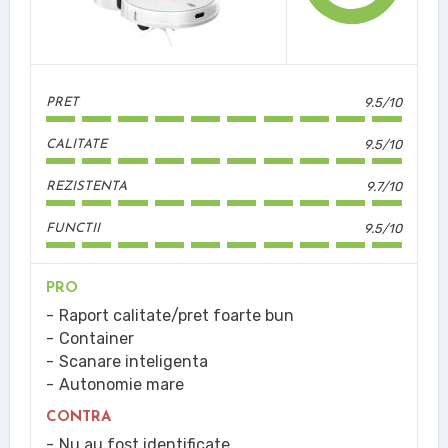
9.5/10
PRET
9.5/10
CALITATE
9.7/10
REZISTENTA
9.5/10
FUNCTII
PRO
Raport calitate/pret foarte bun
Container
Scanare inteligenta
Autonomie mare
CONTRA
Nu au fost identificate