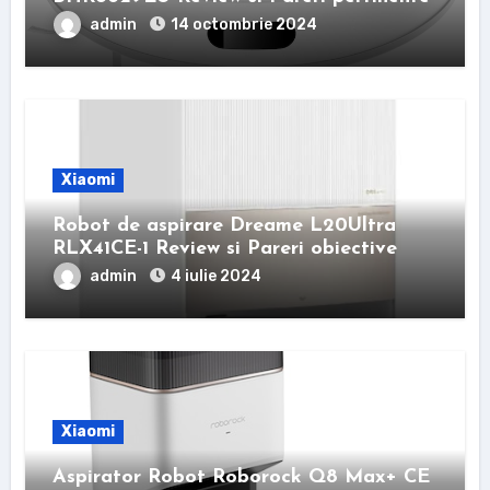
admin
14 octombrie 2024
Xiaomi
Robot de aspirare Dreame L20Ultra
RLX41CE-1 Review si Pareri obiective
admin
4 iulie 2024
Xiaomi
Aspirator Robot Roborock Q8 Max+ CE