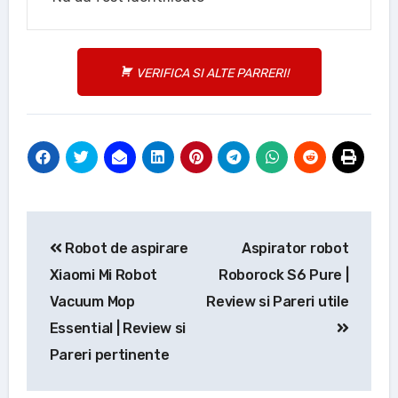
VERIFICA SI ALTE PARRERI!
Navigare
Robot de aspirare
Aspirator robot
în
Xiaomi Mi Robot
Roborock S6 Pure |
articole
Vacuum Mop
Review si Pareri utile
Essential | Review si
Pareri pertinente