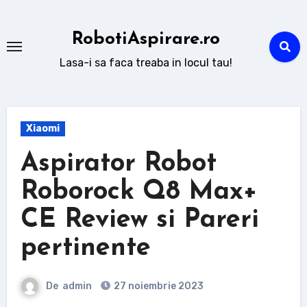
Sari
la
RobotiAspirare.ro
conținut
Lasa-i sa faca treaba in locul tau!
Xiaomi
Aspirator Robot
Roborock Q8 Max+
CE Review si Pareri
pertinente
De
admin
27 noiembrie 2023