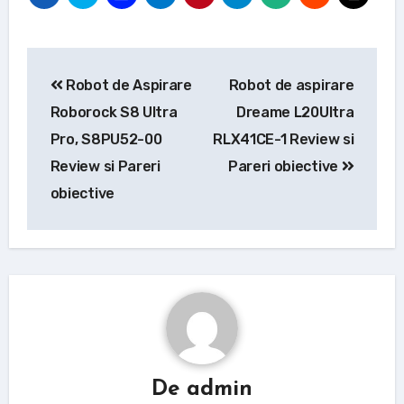
Navigare
Robot de Aspirare
Robot de aspirare
în
Roborock S8 Ultra
Dreame L20Ultra
articole
Pro, S8PU52-00
RLX41CE-1 Review si
Review si Pareri
Pareri obiective
obiective
De
admin