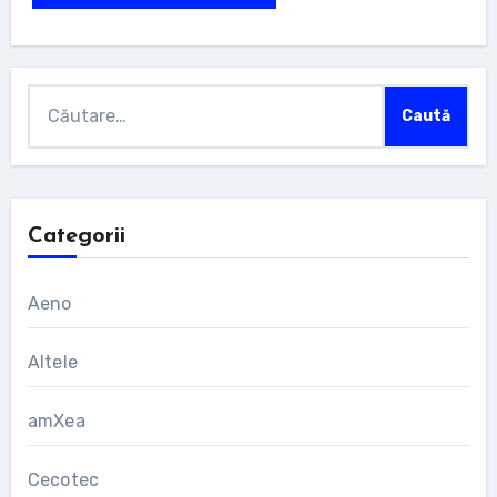
Caută
după:
Categorii
Aeno
Altele
amXea
Cecotec