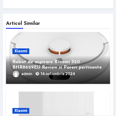
Articol Similar
Xiaomi
Robot de aspirare Xiaomi S20
BHR8629EU Review si Pareri pertinente
admin
14 octombrie 2024
Xiaomi