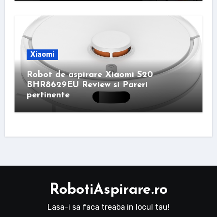
Xiaomi
Robot de aspirare Xiaomi S20
BHR8629EU Review si Pareri
pertinente
RobotiAspirare.ro
Lasa-i sa faca treaba in locul tau!