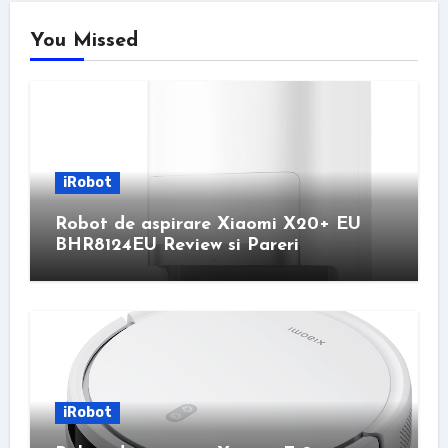
You Missed
iRobot
Robot de aspirare Xiaomi X20+ EU
BHR8124EU Review si Pareri
iRobot