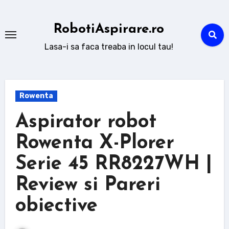
Sari
la
RobotiAspirare.ro
conținut
Lasa-i sa faca treaba in locul tau!
Rowenta
Aspirator robot
Rowenta X-Plorer
Serie 45 RR8227WH |
Review si Pareri
obiective