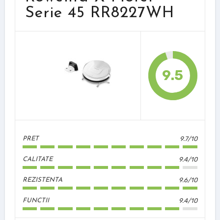
Serie 45 RR8227WH
9.5
9.7/10
PRET
9.4/10
CALITATE
9.6/10
REZISTENTA
9.4/10
FUNCTII