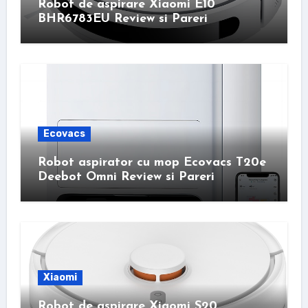
Robot de aspirare Xiaomi E10
BHR6783EU Review si Pareri
Ecovacs
Robot aspirator cu mop Ecovacs T20e
Deebot Omni Review si Pareri
Xiaomi
Robot de aspirare Xiaomi S20