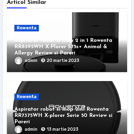
Articol Similar
Rowenta
Aspirator robot si mop 2 in 1 Rowenta
RR8595WH X-Plorer S75s+ Animal &
Allergy Review si Pareri
admin
20 martie 2023
Rowenta
Aspirator robot si mop 2in1 Rowenta
RR7375WH X-plorer Serie 50 Review si
Pareri
admin
13 martie 2023