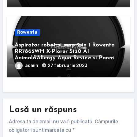
Rowenta
Aspirator robot si mop 2 in 1 Rowenta
RR7865WH X-Plorer S120 AI
Animal&Allergy Aqua Review si Pareri
admin
27 februarie 2023
Lasă un răspuns
Adresa ta de email nu va fi publicată.
Câmpurile
obligatorii sunt marcate cu
*