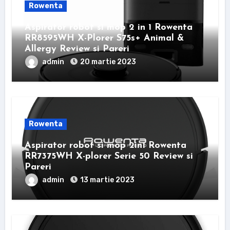
Rowenta
Aspirator robot si mop 2 in 1 Rowenta
RR8595WH X-Plorer S75s+ Animal &
Allergy Review si Pareri
admin
20 martie 2023
Rowenta
Aspirator robot si mop 2in1 Rowenta
RR7375WH X-plorer Serie 50 Review si
Pareri
admin
13 martie 2023