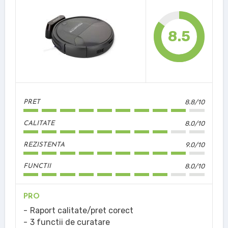
8.5
8.8/10
PRET
8.0/10
CALITATE
9.0/10
REZISTENTA
8.0/10
FUNCTII
PRO
Raport calitate/pret corect
3 functii de curatare