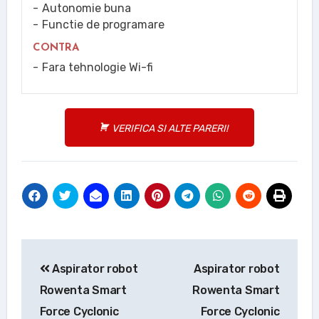
Autonomie buna
Functie de programare
CONTRA
Fara tehnologie Wi-fi
VERIFICA SI ALTE PARERI!
Navigare
Aspirator robot
Aspirator robot
în
Rowenta Smart
Rowenta Smart
articole
Force Cyclonic
Force Cyclonic