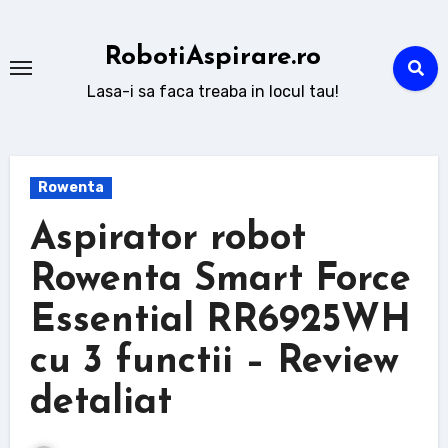
Sari
la
RobotiAspirare.ro
conținut
Lasa-i sa faca treaba in locul tau!
Rowenta
Aspirator robot
Rowenta Smart Force
Essential RR6925WH
cu 3 functii – Review
detaliat