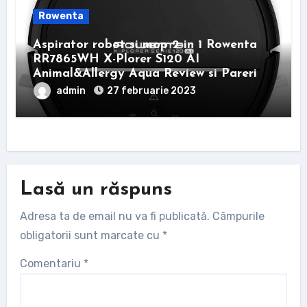
Rowenta
Aspirator robot si mop 2 in 1 Rowenta
RR7865WH X-Plorer S120 AI
Animal&Allergy Aqua Review si Pareri
admin
27 februarie 2023
Lasă un răspuns
Adresa ta de email nu va fi publicată.
Câmpurile
obligatorii sunt marcate cu
*
Comentariu
*