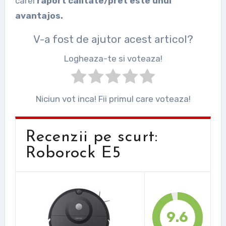
carei
raport calitate/pret este unul
avantajos.
V-a fost de ajutor acest articol?
Logheaza-te si voteaza!
Niciun vot inca! Fii primul care voteaza!
Recenzii pe scurt:
Roborock E5
9.6