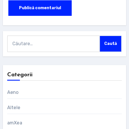
Caută
după:
Categorii
Aeno
Altele
amXea