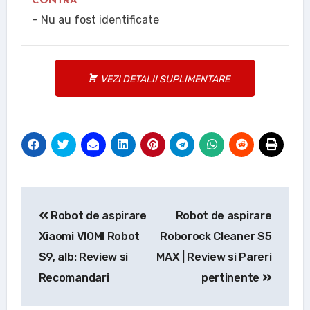
CONTRA
Nu au fost identificate
VEZI DETALII SUPLIMENTARE
Navigare
Robot de aspirare
Robot de aspirare
în
Xiaomi VIOMI Robot
Roborock Cleaner S5
articole
S9, alb: Review si
MAX | Review si Pareri
Recomandari
pertinente