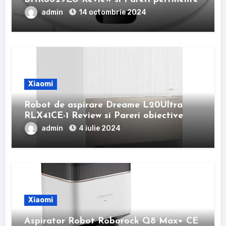
admin
14 octombrie 2024
Xiaomi
Robot de aspirare Dreame L20Ultra
RLX41CE-1 Review si Pareri obiective
admin
4 iulie 2024
Xiaomi
Aspirator Robot Roborock Q8 Max+ CE