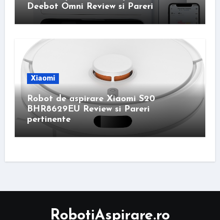
Deebot Omni Review si Pareri
Xiaomi
Robot de aspirare Xiaomi S20
BHR8629EU Review si Pareri
pertinente
RobotiAspirare.ro