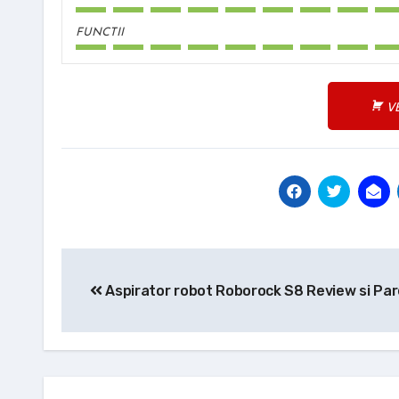
FUNCTII
V
Navigare
Aspirator robot Roborock S8 Review si Pare
în
articole