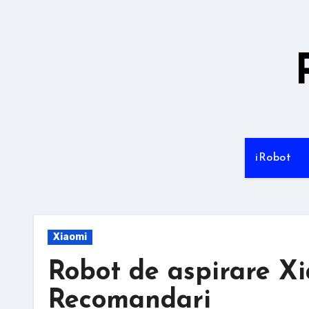
Sari
la
conținut
iRobot
Xiaomi
Robot de aspirare Xi
Recomandari