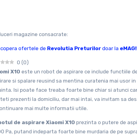
duceri magazine consacrate:
copera ofertele de
Revolutia Preturilor
doar la
eMAG!
0
(
0
)
iaomi X10
este un robot de aspirare ce include functiile d
irare si spalare reusind sa mentina curatenia mai usor in
uinta. Isi poate face treaba foarte bine chiar si atunci c
teti prezenti la domiciliu, dar mai intai, va invitam sa des
continuare mai multe informatii utile.
otul de aspirare Xiaomi X10
prezinta o putere de asp
0 Pa, putand indeparta foarte bine murdaria de pe supr