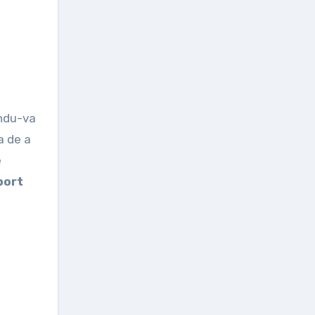
andu-va
a de a
e
port