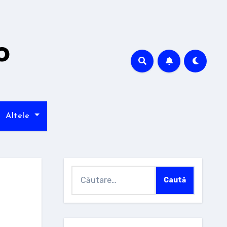
o
Altele
Caută
după: