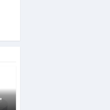
rock
i
e