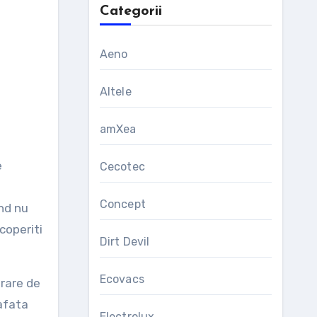
Categorii
Aeno
Altele
amXea
e
Cecotec
Concept
and nu
coperiti
Dirt Devil
Ecovacs
irare de
afata
Electrolux