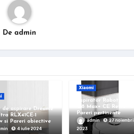
De
admin
Xiaomi
i
Aspirator Robot Robo
Q8 Max+ CE Review s
 de aspirare Dreame
Pareri pertinente
tra RLX41CE-1
admin
27 noiembri
 si Pareri obiective
dmin
4 iulie 2024
2023