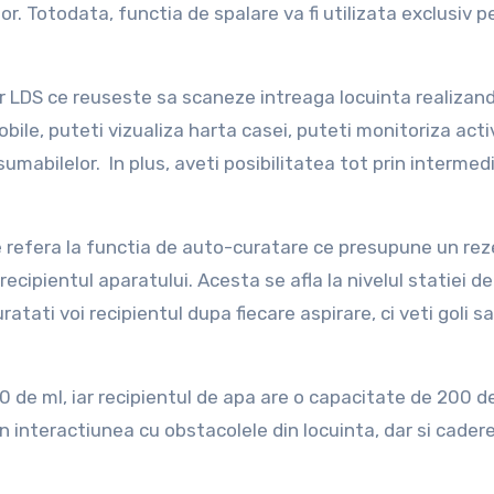
r. Totodata, functia de spalare va fi utilizata exclusiv p
r LDS ce reuseste sa scaneze intreaga locuinta realizan
mobile, puteti vizualiza harta casei, puteti monitoriza act
mabilelor. In plus, aveti posibilitatea tot prin intermedi
e refera la functia de auto-curatare ce presupune un rez
recipientul aparatului. Acesta se afla la nivelul statiei de
ratati voi recipientul dupa fiecare aspirare, ci veti goli sa
 de ml, iar recipientul de apa are o capacitate de 200 de
n interactiunea cu obstacolele din locuinta, dar si cader