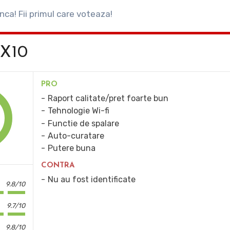
inca! Fii primul care voteaza!
 X10
PRO
Raport calitate/pret foarte bun
Tehnologie Wi-fi
Functie de spalare
Auto-curatare
Putere buna
CONTRA
Nu au fost identificate
9.8/10
9.7/10
9.8/10