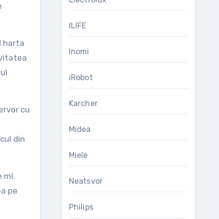
e
ILIFE
d harta
Inomi
ivitatea
ul
iRobot
Karcher
ervor cu
Midea
cul din
Miele
 ml.
Neatsvor
ea pe
Philips