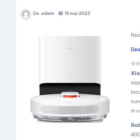
De
admin
15 mai 2023
Re
Des
X
asp
loc
sun
in 
Rob
400