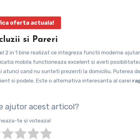
fica oferta actuala!
luzii si Pareri
l 2 in 1 bine realizat ce integreza functii moderne ajut
licatia mobila functioneaza excelent si aveti posibilitate
si atunci cand nu sunteti prezenti la domiciliu. Puterea d
ient si podele. Este o alternativa interesanta al carei
ra
de ajutor acest articol?
heaza-te si voteaza!