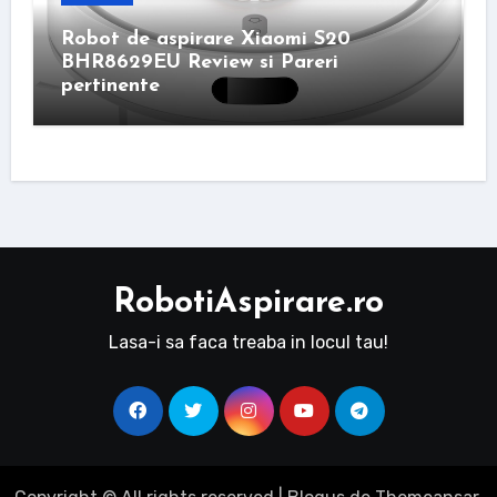
Robot de aspirare Xiaomi S20
BHR8629EU Review si Pareri
pertinente
RobotiAspirare.ro
Lasa-i sa faca treaba in locul tau!