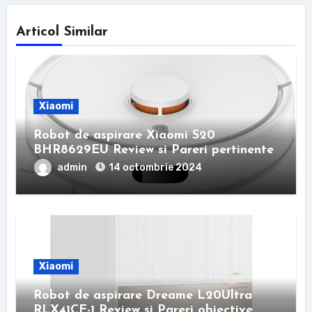
Articol Similar
Xiaomi
Robot de aspirare Xiaomi S20
BHR8629EU Review si Pareri pertinente
admin
14 octombrie 2024
Xiaomi
Robot de aspirare Dreame L20Ultra
RLX41CE-1 Review si Pareri obiective