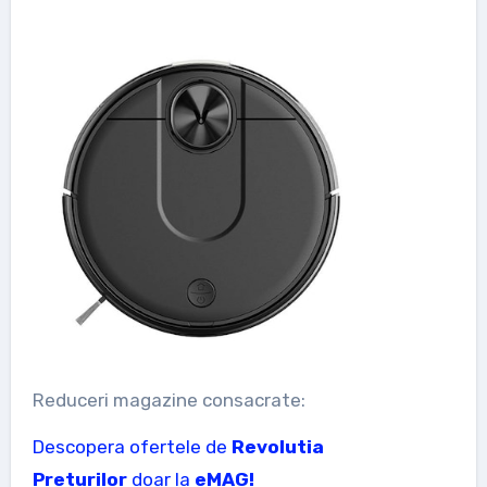
Reduceri magazine consacrate:
Descopera ofertele de
Revolutia
Preturilor
doar la
eMAG!