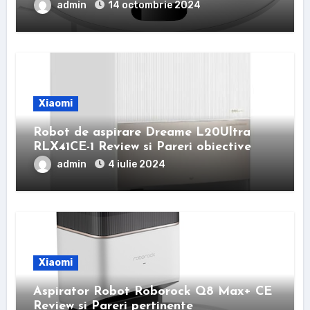
admin
14 octombrie 2024
Xiaomi
Robot de aspirare Dreame L20Ultra
RLX41CE-1 Review si Pareri obiective
admin
4 iulie 2024
Xiaomi
Aspirator Robot Roborock Q8 Max+ CE
Review si Pareri pertinente