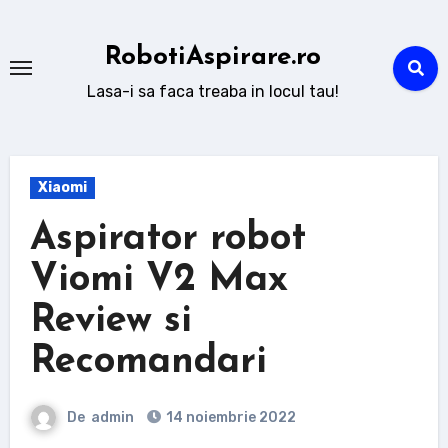
Sari
la
RobotiAspirare.ro
conținut
Lasa-i sa faca treaba in locul tau!
Xiaomi
Aspirator robot
Viomi V2 Max
Review si
Recomandari
De
admin
14 noiembrie 2022