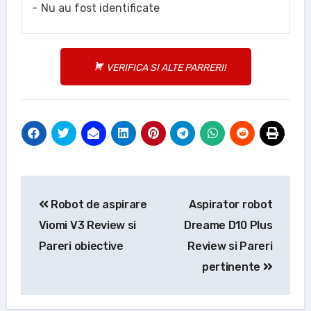
Nu au fost identificate
VERIFICA SI ALTE PARRERI!
Navigare
Robot de aspirare
Aspirator robot
în
Viomi V3 Review si
Dreame D10 Plus
articole
Pareri obiective
Review si Pareri
pertinente