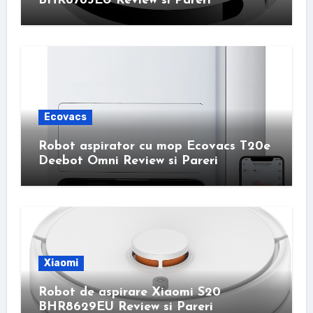
BHR6783EU Review si Pareri
Ecovacs
Robot aspirator cu mop Ecovacs T20e
Deebot Omni Review si Pareri
Xiaomi
Robot de aspirare Xiaomi S20
BHR8629EU Review si Pareri