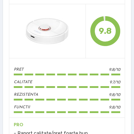
9.8
9.8/10
PRET
9.7/10
CALITATE
9.8/10
REZISTENTA
9.8/10
FUNCTII
PRO
Raport calitate/pret foarte bun