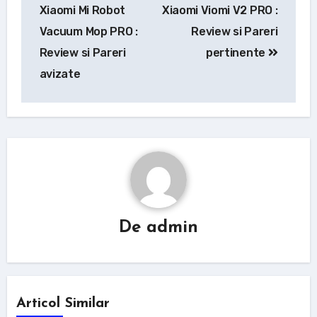
în
Xiaomi Mi Robot
Xiaomi Viomi V2 PRO :
articole
Vacuum Mop PRO :
Review si Pareri
Review si Pareri
pertinente
avizate
De
admin
Articol Similar