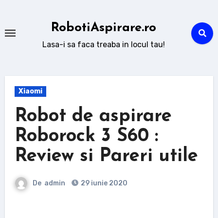
Sari
la
RobotiAspirare.ro
conținut
Lasa-i sa faca treaba in locul tau!
Xiaomi
Robot de aspirare
Roborock 3 S60 :
Review si Pareri utile
De
admin
29 iunie 2020