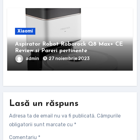
Xiaomi
Aspirator Robot Roborock Q8 Max+ CE
Review si Pareri pertinente
admin
27 noiembrie 2023
Lasă un răspuns
Adresa ta de email nu va fi publicată.
Câmpurile
obligatorii sunt marcate cu
*
Comentariu
*