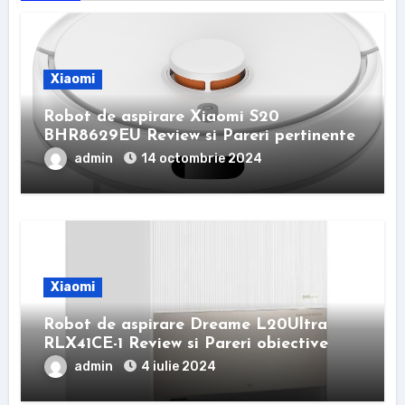
Xiaomi
Robot de aspirare Xiaomi S20
BHR8629EU Review si Pareri pertinente
admin
14 octombrie 2024
Xiaomi
Robot de aspirare Dreame L20Ultra
RLX41CE-1 Review si Pareri obiective
admin
4 iulie 2024