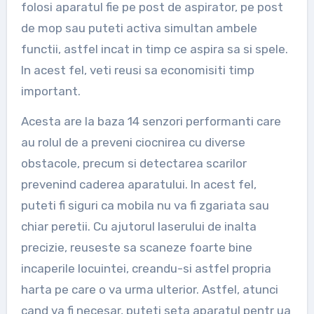
folosi aparatul fie pe post de aspirator, pe post
de mop sau puteti activa simultan ambele
functii, astfel incat in timp ce aspira sa si spele.
In acest fel, veti reusi sa economisiti timp
important.
Acesta are la baza 14 senzori performanti care
au rolul de a preveni ciocnirea cu diverse
obstacole, precum si detectarea scarilor
prevenind caderea aparatului. In acest fel,
puteti fi siguri ca mobila nu va fi zgariata sau
chiar peretii. Cu ajutorul laserului de inalta
precizie, reuseste sa scaneze foarte bine
incaperile locuintei, creandu-si astfel propria
harta pe care o va urma ulterior. Astfel, atunci
cand va fi necesar, puteti seta aparatul pentr ua