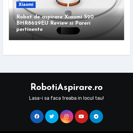
Xiaomi
Robot de aspirare Xiaomi S20
BHR8629EU Review si Pareri
pertinente
RobotiAspirare.ro
Lasa-i sa faca treaba in locul tau!