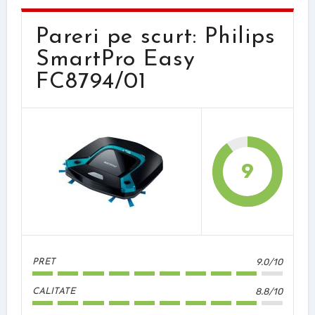
Pareri pe scurt: Philips
SmartPro Easy
FC8794/01
9
9.0/10
PRET
8.8/10
CALITATE