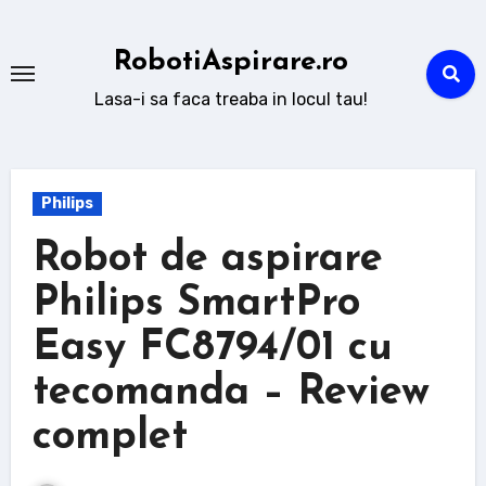
Sari
la
RobotiAspirare.ro
conținut
Lasa-i sa faca treaba in locul tau!
Philips
Robot de aspirare
Philips SmartPro
Easy FC8794/01 cu
tecomanda – Review
complet