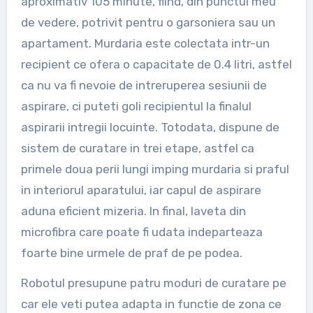
aproximativ 105 minute, fiind, din punctul meu
de vedere, potrivit pentru o garsoniera sau un
apartament. Murdaria este colectata intr-un
recipient ce ofera o capacitate de 0.4 litri, astfel
ca nu va fi nevoie de intreruperea sesiunii de
aspirare, ci puteti goli recipientul la finalul
aspirarii intregii locuinte. Totodata, dispune de
sistem de curatare in trei etape, astfel ca
primele doua perii lungi imping murdaria si praful
in interiorul aparatului, iar capul de aspirare
aduna eficient mizeria. In final, laveta din
microfibra care poate fi udata indeparteaza
foarte bine urmele de praf de pe podea.
Robotul presupune patru moduri de curatare pe
car ele veti putea adapta in functie de zona ce