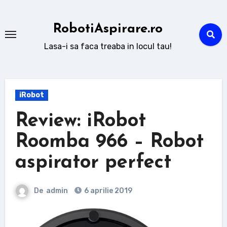
Sari
la
RobotiAspirare.ro
conținut
Lasa-i sa faca treaba in locul tau!
iRobot
Review: iRobot
Roomba 966 – Robot
aspirator perfect
De
admin
6 aprilie 2019