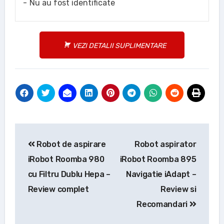
Nu au fost identificate
VEZI DETALII SUPLIMENTARE
Navigare
Robot de aspirare
Robot aspirator
în
iRobot Roomba 980
iRobot Roomba 895
articole
cu Filtru Dublu Hepa –
Navigatie iAdapt –
Review complet
Review si
Recomandari