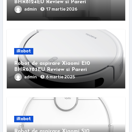
BHR8124EU Review si Pareri
admin
17 martie 2026
iRobot
Robot de aspirare Xiaomi E10
BHR6783EU Review si Pareri
admin
6 martie 2025
iRobot
Robot de aspirare Xiaomi S10