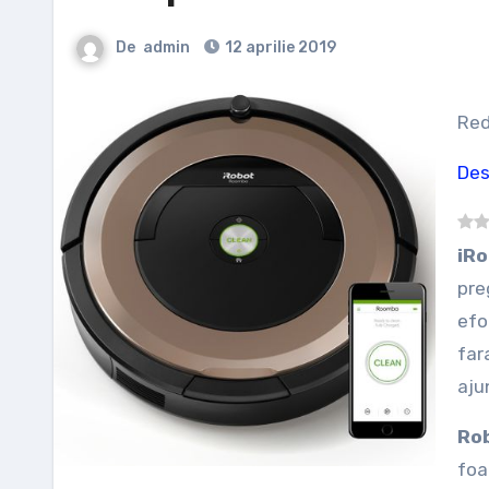
De
admin
12 aprilie 2019
Re
Des
iR
pre
efo
far
aju
Rob
foa