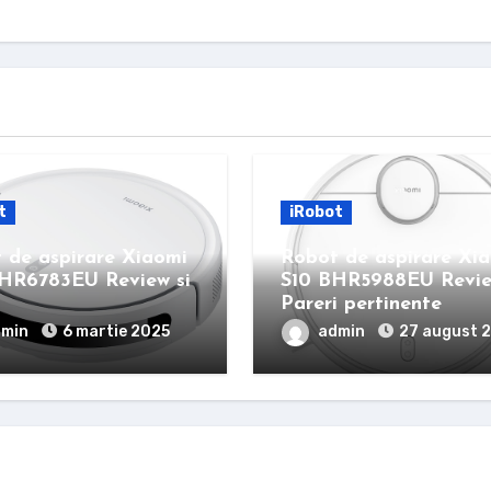
t
iRobot
 de aspirare Xiaomi
Robot de aspirare Xi
HR6783EU Review si
S10 BHR5988EU Revie
i
Pareri pertinente
dmin
6 martie 2025
admin
27 august 