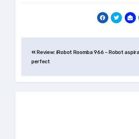
Navigare
Review: iRobot Roomba 966 – Robot aspir
în
perfect
articole