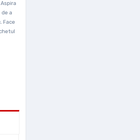
. Aspira
 de a
c. Face
rchetul