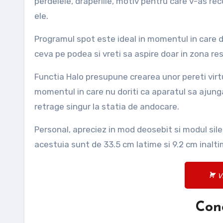
perdelele, draperiile, motiv pentru care v-as r
ele.
Programul spot este ideal in momentul in care d
ceva pe podea si vreti sa aspire doar in zona re
Functia Halo presupune crearea unor pereti virtua
momentul in care nu doriti ca aparatul sa ajunga 
retrage singur la statia de andocare.
Personal, apreciez in mod deosebit si modul sil
acestuia sunt de 33.5 cm latime si 9.2 cm inalt
V
Conc