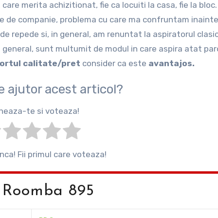
are merita achizitionat, fie ca locuiti la casa, fie la bloc
lele de companie, problema cu care ma confruntam inainte
de repede si, in general, am renuntat la aspiratorul clasi
n general, sunt multumit de modul in care aspira atat pa
ortul calitate/pret
consider ca este
avantajos.
de ajutor acest articol?
heaza-te si voteaza!
inca! Fii primul care voteaza!
t Roomba 895