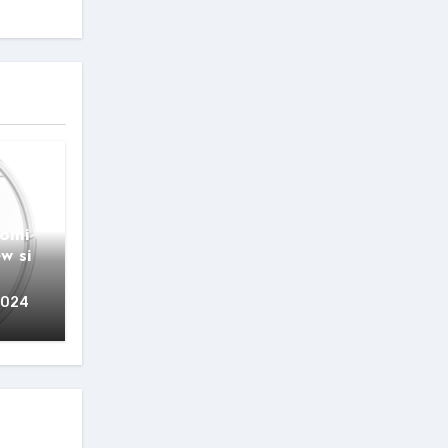
aomi
w si
2024