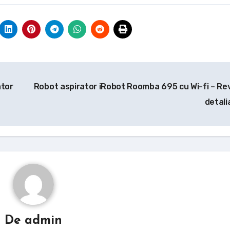
ator
Robot aspirator iRobot Roomba 695 cu Wi-fi – Re
detali
De
admin