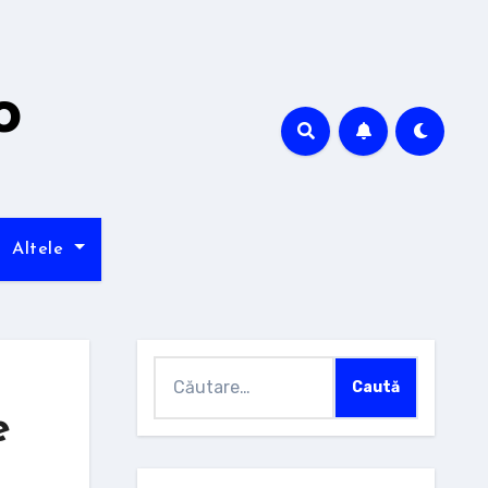
o
Altele
Caută
după:
e