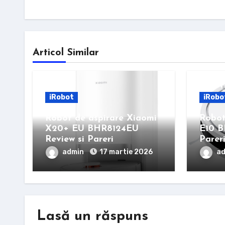
Articol Similar
iRobot
iRobo
Robot de aspirare Xiaomi
Robot
X20+ EU BHR8124EU
E10 B
Review si Pareri
Parer
admin
17 martie 2026
a
Lasă un răspuns