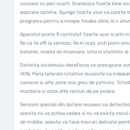
covoare cu peri scurti. Scaneaza foarte bine lo
aspirare optima. Ajunge foarte usor sa curete mur
programa pentru a incepe treaba zilnic la o anum
Aparatul poate fi controlat foarte usor si prin in
fie ca te afli la serviciu, fie in oras, poti porni o
bateriei, nivelul de incarcare, istorul statistic a
Datorita sistemului AeroForce ce presupune curat
50%. Peria laterala rotativa reuseste sa indeparte
camerei si alte zone mai greu de patruns. Tot
murdaria si orice alte resturi de pe podea.
Senzorii speciali din dotare reusesc sa detecteze
acesta nu va putea cadea si nu va exista riscul 
de mobila, acesta va face miscari delicate pent