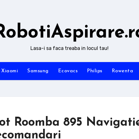
RobotiAspirare.r
Lasa-i sa faca treaba in locul tau!
Xiaomi
Samsung
Ecovacs
Philips
Rowenta
bot Roomba 895 Navigati
Recomandari