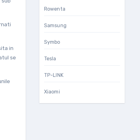
e sub
Rowenta
rnati
Samsung
Symbo
ita in
atul se
Tesla
TP-LINK
unile
Xiaomi