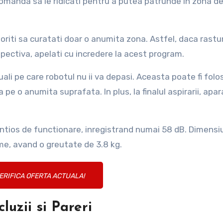
ecomanda sa le ridicati pentru a putea patrunde in zona d
oriti sa curatati doar o anumita zona. Astfel, daca rastu
spectiva, apelati cu incredere la acest program.
li pe care robotul nu ii va depasi. Aceasta poate fi folos
pe o anumita suprafata. In plus, la finalul aspirarii, apar
entios de functionare, inregistrand numai 58 dB. Dimensi
ime, avand o greutate de 3.8 kg.
ERIFICA OFERTA ACTUALA!
luzii si Pareri