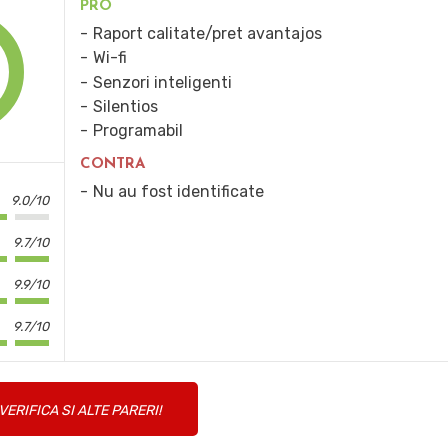
PRO
Raport calitate/pret avantajos
Wi-fi
Senzori inteligenti
Silentios
Programabil
CONTRA
Nu au fost identificate
9.0/10
9.7/10
9.9/10
9.7/10
VERIFICA SI ALTE PARERI!