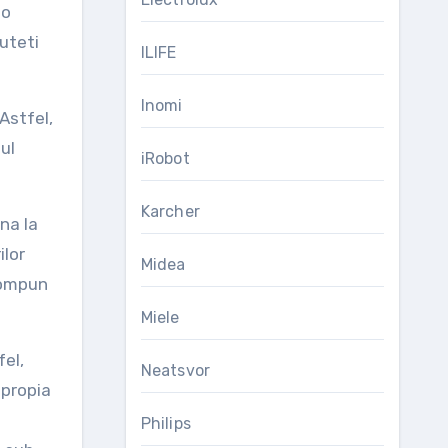
 o
puteti
ILIFE
Inomi
 Astfel,
lul
iRobot
Karcher
na la
ilor
Midea
compun
Miele
fel,
Neatsvor
apropia
Philips