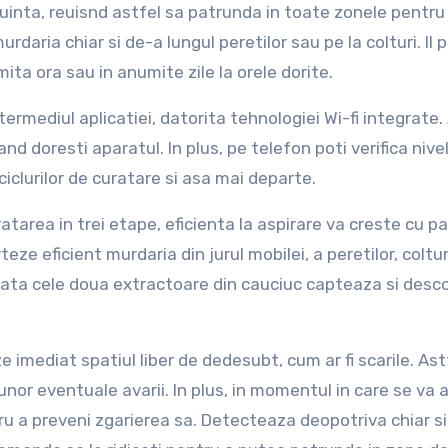
cuinta, reuisnd astfel sa patrunda in toate zonele pentru
daria chiar si de-a lungul peretilor sau pe la colturi. Il 
ita ora sau in anumite zile la orele dorite.
termediul aplicatiei, datorita tehnologiei Wi-fi integrate.
ricand doresti aparatul. In plus, pe telefon poti verifica nive
l ciclurilor de curatare si asa mai departe.
area in trei etape, eficienta la aspirare va creste cu pa
ze eficient murdaria din jurul mobilei, a peretilor, coltur
odata cele doua extractoare din cauciuc capteaza si des
 imediat spatiul liber de dedesubt, cum ar fi scarile. Ast
unor eventuale avarii. In plus, in momentul in care se va 
ru a preveni zgarierea sa. Detecteaza deopotriva chiar si