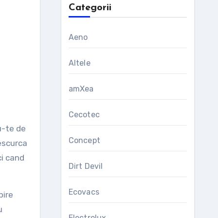
Categorii
Aeno
Altele
amXea
Cecotec
u-te de
Concept
descurca
ci cand
Dirt Devil
Ecovacs
pire
u
Electrolux