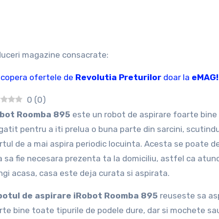
duceri magazine consacrate:
copera ofertele de
Revolutia Preturilor
doar la
eMAG!
0
(
0
)
obot Roomba 895
este un robot de aspirare foarte bine
gatit pentru a iti prelua o buna parte din sarcini, scutind
rtul de a mai aspira periodic locuinta. Acesta se poate 
a sa fie necesara prezenta ta la domiciliu, astfel ca atun
ngi acasa, casa este deja curata si aspirata.
otul de aspirare iRobot Roomba 895
reuseste sa as
rte bine toate tipurile de podele dure, dar si mochete sa