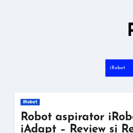
Sari
la
conținut
iRobot
iRobot
Robot aspirator iRo
iAdapt – Review si 