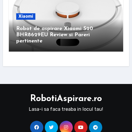
Xiaomi
Robot de aspirare Xiaomi S20
BHR8629EU Review si Pareri
pertinente
RobotiAspirare.ro
Lasa-i sa faca treaba in locul tau!