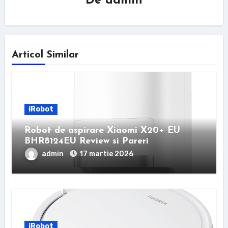
De
admin
Articol Similar
iRobot
Robot de aspirare Xiaomi X20+ EU
BHR8124EU Review si Pareri
admin
17 martie 2026
iRobot