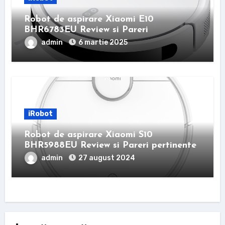
Robot de aspirare Xiaomi E10
BHR6783EU Review si Pareri
admin
6 martie 2025
iRobot
Robot de aspirare Xiaomi S10
BHR5988EU Review si Pareri pertinente
admin
27 august 2024