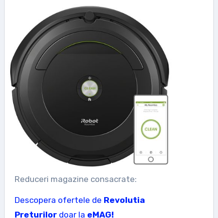
Reduceri magazine consacrate:
Descopera ofertele de
Revolutia
Preturilor
doar la
eMAG!