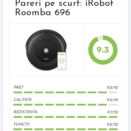
Pareri pe scurt: iRobot
Roomba 696
9.3
9.0/10
PRET
9.0/10
CALITATE
9.7/10
REZISTENTA
9.5/10
FUNCTII