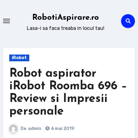
Sari
la
RobotiAspirare.ro
conținut
Lasa-i sa faca treaba in locul tau!
iRobot
Robot aspirator
iRobot Roomba 696 –
Review si Impresii
personale
De
admin
6 mai 2019