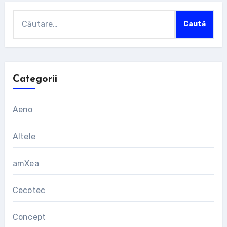
Caută
după:
Categorii
Aeno
Altele
amXea
Cecotec
Concept