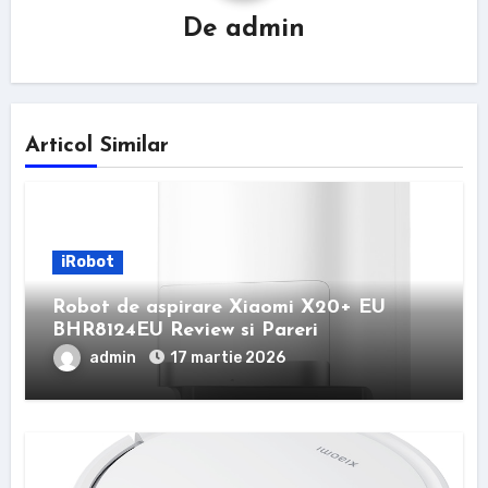
De
admin
Articol Similar
iRobot
Robot de aspirare Xiaomi X20+ EU
BHR8124EU Review si Pareri
admin
17 martie 2026