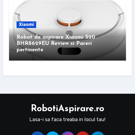
Xiaomi
Robot de aspirare Xiaomi S20
BHR8629EU Review si Pareri
pertinente
RobotiAspirare.ro
Lasa-i sa faca treaba in locul tau!