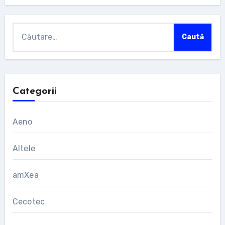
Caută
după:
Categorii
Aeno
Altele
amXea
Cecotec