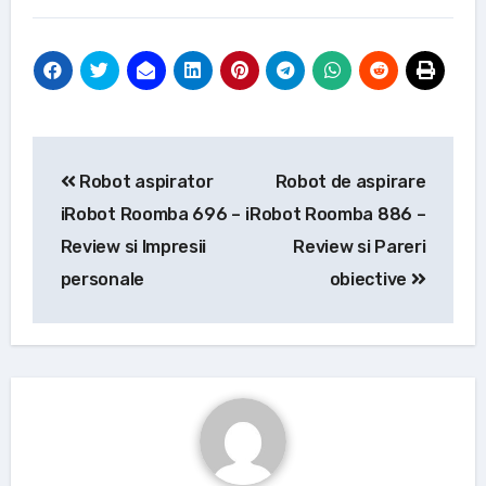
Navigare
Robot aspirator
Robot de aspirare
în
iRobot Roomba 696 –
iRobot Roomba 886 –
articole
Review si Impresii
Review si Pareri
personale
obiective