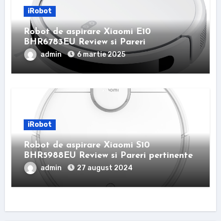
iRobot
Robot de aspirare Xiaomi E10
BHR6783EU Review si Pareri
admin
6 martie 2025
iRobot
Robot de aspirare Xiaomi S10
BHR5988EU Review si Pareri pertinente
admin
27 august 2024