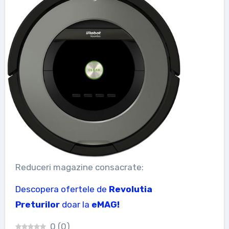
Reduceri magazine consacrate:
Descopera ofertele de
Revolutia
Preturilor
doar la
eMAG!
0
(
0
)