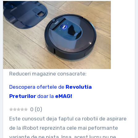
Reduceri magazine consacrate:
Descopera ofertele de
Revolutia
Preturilor
doar la
eMAG!
0
(
0
)
Este cunoscut deja faptul ca robotii de aspirare
de la iRobot reprezinta cele mai peformante
variante de pe piata. Insa, acest lucru nu ne