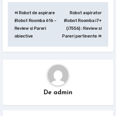
Navigare
Robot de aspirare
Robot aspirator
în
iRobot Roomba 616 –
iRobot Roomba i7+
articole
Review si Pareri
(i7556) : Review si
obiective
Pareri pertinente
De
admin