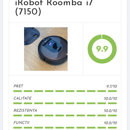
iRobot Roomba i7
(7150)
9.9
9.7/10
PRET
10.0/10
CALITATE
10.0/10
REZISTENTA
10.0/10
FUNCTII