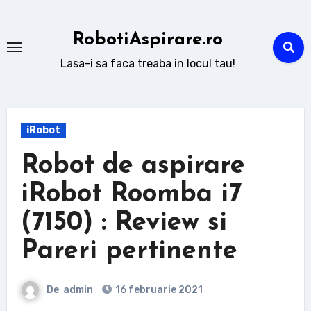
Sari
la
RobotiAspirare.ro
conținut
Lasa-i sa faca treaba in locul tau!
iRobot
Robot de aspirare
iRobot Roomba i7
(7150) : Review si
Pareri pertinente
De
admin
16 februarie 2021