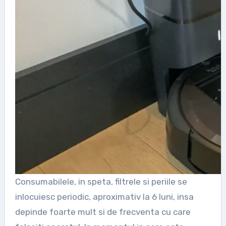
Consumabilele, in speta, filtrele si periile se
inlocuiesc periodic, aproximativ la 6 luni, insa
depinde foarte mult si de frecventa cu care