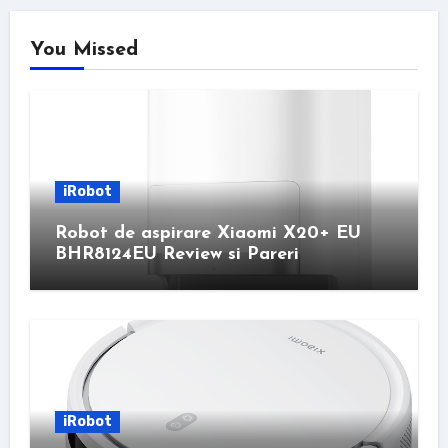
You Missed
iRobot
Robot de aspirare Xiaomi X20+ EU
BHR8124EU Review si Pareri
iRobot