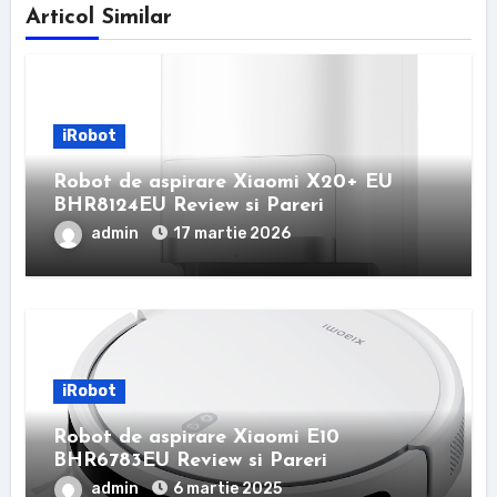
Articol Similar
iRobot
Robot de aspirare Xiaomi X20+ EU
BHR8124EU Review si Pareri
admin
17 martie 2026
iRobot
Robot de aspirare Xiaomi E10
BHR6783EU Review si Pareri
admin
6 martie 2025