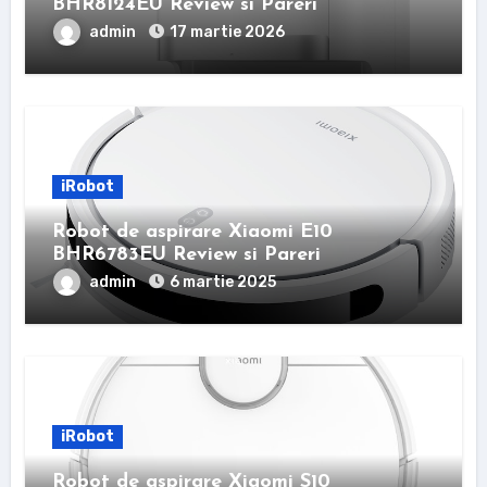
BHR8124EU Review si Pareri
admin
17 martie 2026
iRobot
Robot de aspirare Xiaomi E10
BHR6783EU Review si Pareri
admin
6 martie 2025
iRobot
Robot de aspirare Xiaomi S10