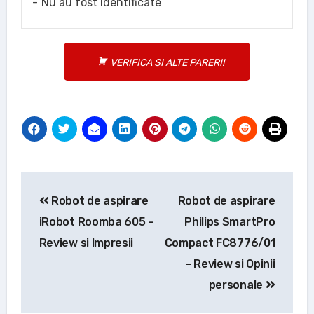
Nu au fost identificate
VERIFICA SI ALTE PARERI!
Navigare
Robot de aspirare
Robot de aspirare
în
iRobot Roomba 605 –
Philips SmartPro
articole
Review si Impresii
Compact FC8776/01
– Review si Opinii
personale