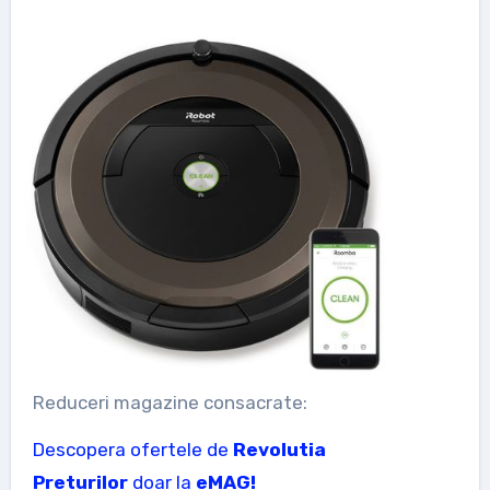
Reduceri magazine consacrate:
Descopera ofertele de
Revolutia
Preturilor
doar la
eMAG!