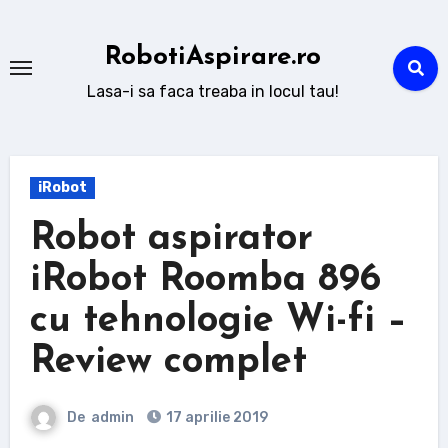
Sari
la
RobotiAspirare.ro
conținut
Lasa-i sa faca treaba in locul tau!
iRobot
Robot aspirator
iRobot Roomba 896
cu tehnologie Wi-fi –
Review complet
De
admin
17 aprilie 2019