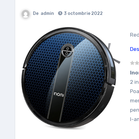
De
admin
3 octombrie 2022
Re
Des
In
2 i
Poa
men
pen
l-a