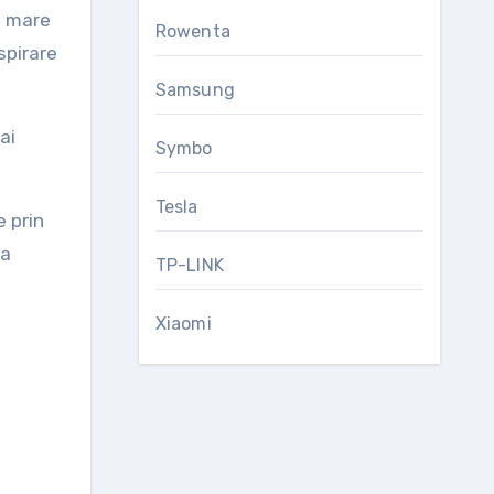
e mare
Rowenta
spirare
Samsung
ai
Symbo
Tesla
e prin
ta
TP-LINK
Xiaomi