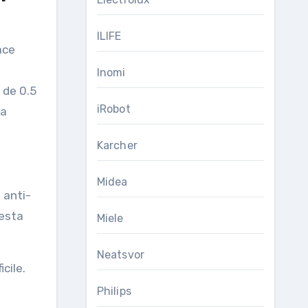
ILIFE
ace
Inomi
 de 0.5
iRobot
pa
Karcher
Midea
 anti-
cesta
Miele
Neatsvor
cile.
Philips