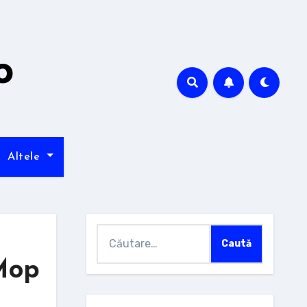
o
Altele
Caută
după:
Mop