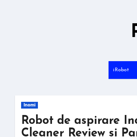
Sari
la
conținut
iRobot
Inomi
Robot de aspirare 
Cleaner Review si Pa