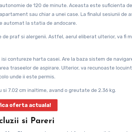
 o autonomie de 120 de minute. Aceasta este suficienta d
partament sau chiar a unei case. La finalul sesiunii de a
ge automat la statia de andocare.
de praf si alergenii. Astfel, aerul eliberat ulterior, va fi m
a isi contureze harta casei. Are la baza sistem de navigar
rea traseelor de aspirare. Ulterior, va recunoaste locuin
colo unde ii este permis.
 si 7.02 cm inaltime, avand o greutate de 2.36 kg.
fica oferta actuala!
luzii si Pareri