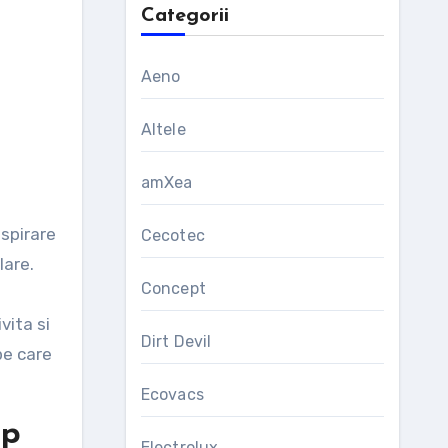
Categorii
Aeno
Altele
amXea
spirare
Cecotec
lare.
Concept
vita si
Dirt Devil
pe care
Ecovacs
op
Electrolux