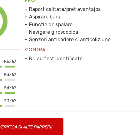
PRO
Raport calitate/pret avantajos
Aspirare buna
Functie de spalare
Navigare giroscopica
Senzori anticadere si anticoliziune
CONTRA
Nu au fost identificate
9.5/10
9.3/10
9.6/10
9.3/10
VERIFICA SI ALTE PARRERI!