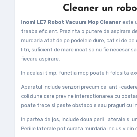
Cleaner un robot
Inomi LE7 Robot Vacuum Mop Cleaner
este u
treaba eficient. Prezinta o putere de aspirare 
murdaria atat de pe podelele dure, cat si de pe
litri, suficient de mare incat sa nu fie necesar s
fiecare aspirare.
In acelasi timp, functia mop poate fi folosita e
Aparatul include senzori precum cel anti-cadere 
coliziune care previne interactionarea cu obsta
poate trece si peste obstacole sau praguri cu i
In partea de jos, include doua perii laterale si u
Periile laterale pot curata murdaria inclusiv din c