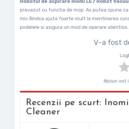
Robotul de aspirare Inomi LE7 Robot Vacu
prevazut cu functia de mop. As putea spune ca 
mic fiindca ajuta foarte mult la mentinerea curat
podelele si asigura un mod de operare silentios. 
V-a fost 
Log
Niciun vot 
Recenzii pe scurt: In
Cleaner