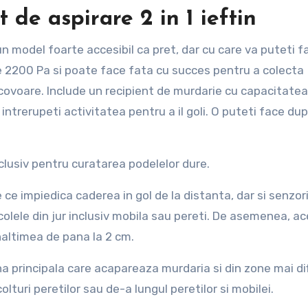
 de aspirare 2 in 1 ieftin
n model foarte accesibil ca pret, dar cu care va puteti f
de 2200 Pa si poate face fata cu succes pentru a colecta
 covoare. Include un recipient de murdarie cu capacitatea
a intrerupeti activitatea pentru a il goli. O puteti face du
xclusiv pentru curatarea podelelor dure.
ce impiedica caderea in gol de la distanta, dar si senzori
colele din jur inclusiv mobila sau pereti. De asemenea, a
naltimea de pana la 2 cm.
na principala care acapareaza murdaria si din zone mai difi
olturi peretilor sau de-a lungul peretilor si mobilei.