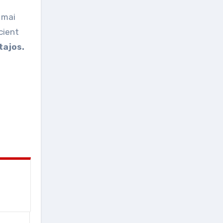
 mai
cient
tajos.