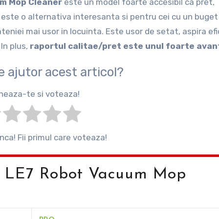
um Mop Cleaner
este un model foarte accesibil ca pret,
este o alternativa interesanta si pentru cei cu un buget
eniei mai usor in locuinta. Este usor de setat, aspira efi
In plus,
raportul calitae/pret este unul foarte avan
de ajutor acest articol?
heaza-te si voteaza!
inca! Fii primul care voteaza!
omi LE7 Robot Vacuum Mop