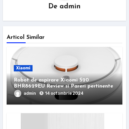
De
admin
Articol Similar
Xiaomi
Robot de aspirare Xiaomi S20
BHR8629EU Review si Pareri pertinente
admin
14 octombrie 2024