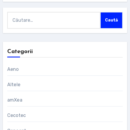
Caută
după:
Categorii
Aeno
Altele
amXea
Cecotec