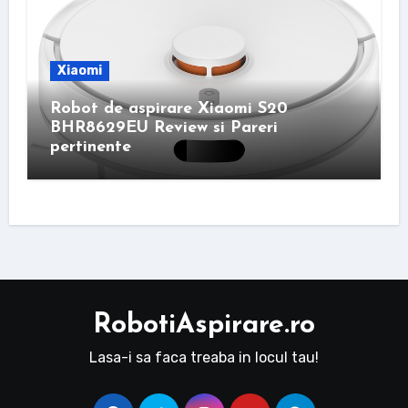
Xiaomi
Robot de aspirare Xiaomi S20
BHR8629EU Review si Pareri
pertinente
RobotiAspirare.ro
Lasa-i sa faca treaba in locul tau!