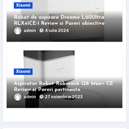
Xiaomi
Robot de aspirare Dreame L20Ultra
RLX41CE-1 Review si Pareri obiective
admin
4 iulie 2024
Xiaomi
Aspirator Robot Roborock Q8 Max+ CE
Review si Pareri pertinente
admin
27 noiembrie 2023