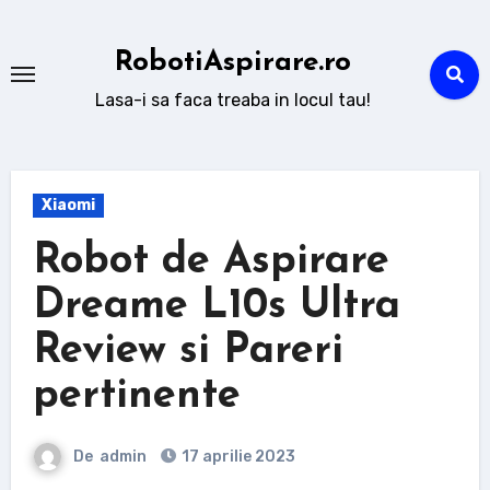
Sari
la
RobotiAspirare.ro
conținut
Lasa-i sa faca treaba in locul tau!
Xiaomi
Robot de Aspirare
Dreame L10s Ultra
Review si Pareri
pertinente
De
admin
17 aprilie 2023