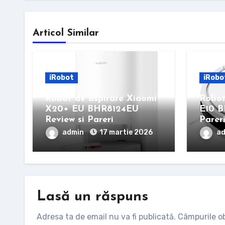
Articol Similar
iRobot
iRobo
Robot de aspirare Xiaomi
Robot
X20+ EU BHR8124EU
E10 B
Review si Pareri
Parer
admin
17 martie 2026
a
Lasă un răspuns
Adresa ta de email nu va fi publicată.
Câmpurile ob