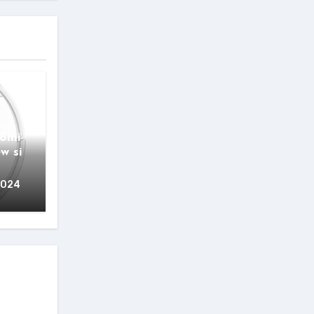
aomi
w si
2024