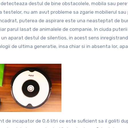
 detecteaza destul de bine obstacolele, mobila sau pereti
a testelor, nu am avut probleme sa zgarie mobilierul sau p
 incadrat, puterea de aspirare este una neasteptat de bu
chiar parul lasat de animalele de companie. In ciuda puterii
un aparat destul de silentios, in acest sens inregistran
logii de ultima generatie, insa chiar si in absenta lor, ap
 de incapator de 0.6 litri ce este suficient sa il goliti du