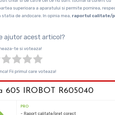
osit chiar si de catre cei ce nu sunt tocmai la curent cu
partea superioara a aparatului si permite pornirea, respe
la statia de andocare. In opinia mea,
raportul calitate/
de ajutor acest articol?
heaza-te si voteaza!
inca! Fii primul care voteaza!
mba 605 IROBOT R605040
PRO
Raport calitate/pret corect