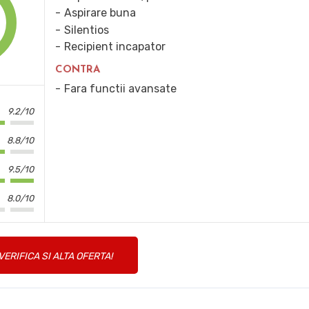
Aspirare buna
Silentios
Recipient incapator
CONTRA
Fara functii avansate
9.2/10
8.8/10
9.5/10
8.0/10
VERIFICA SI ALTA OFERTA!