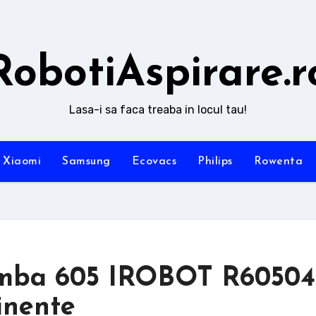
RobotiAspirare.r
Lasa-i sa faca treaba in locul tau!
Xiaomi
Samsung
Ecovacs
Philips
Rowenta
omba 605 IROBOT R60504
inente