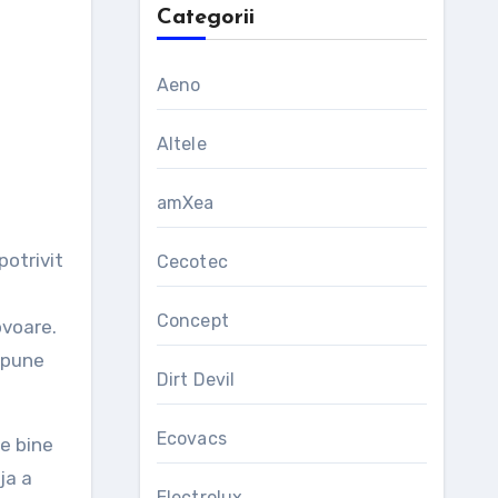
Categorii
Aeno
Altele
amXea
potrivit
Cecotec
Concept
ovoare.
 spune
Dirt Devil
Ecovacs
e bine
ja a
Electrolux