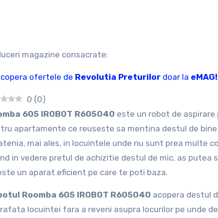
duceri magazine consacrate:
copera ofertele de
Revolutia Preturilor
doar la
eMAG!
0
(
0
)
oomba 605 IROBOT R605040
este un robot de aspirare 
tru apartamente ce reuseste sa mentina destul de bine
atenia, mai ales, in locuintele unde nu sunt prea multe c
nd in vedere pretul de achizitie destul de mic, as putea
este un aparat eficient pe care te poti baza.
botul Roomba 605 IROBOT R605040
acopera destul d
rafata locuintei fara a reveni asupra locurilor pe unde de