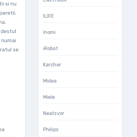
i si nu
eretii.
ILIFE
na.
 destul
Inomi
d numai
iRobot
aratul se
Karcher
Midea
Miele
Neatsvor
pa
Philips