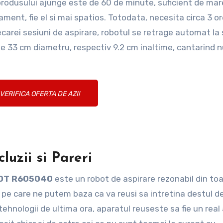
 produsului ajunge este de 60 de minute, suficient de mar
ent, fie el si mai spatios. Totodata, necesita circa 3 o
carei sesiuni de aspirare, robotul se retrage automat la 
e 33 cm diametru, respectiv 9.2 cm inaltime, cantarind 
VERIFICA OFERTA DE AZI!
luzii si Pareri
BOT R605040
este un robot de aspirare rezonabil din to
 pe care ne putem baza ca va reusi sa intretina destul d
 tehnologii de ultima ora, aparatul reuseste sa fie un real