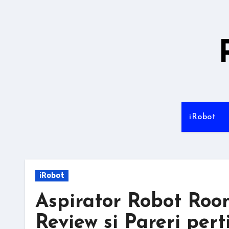
Sari
la
conținut
iRobot
iRobot
Aspirator Robot Ro
Review si Pareri pert