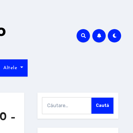
o
Altele
Caută
după:
0 –