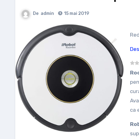
De
admin
15 mai 2019
Re
Des
R
pen
cur
Ava
ca 
Ro
sup