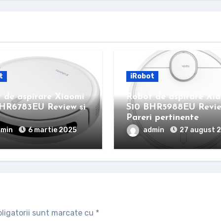
t
iRobot
 de aspirare Xiaomi
Robot de aspirare Xi
HR6783EU Review si
S10 BHR5988EU Revie
i
Pareri pertinente
dmin
6 martie 2025
admin
27 august 
ligatorii sunt marcate cu
*