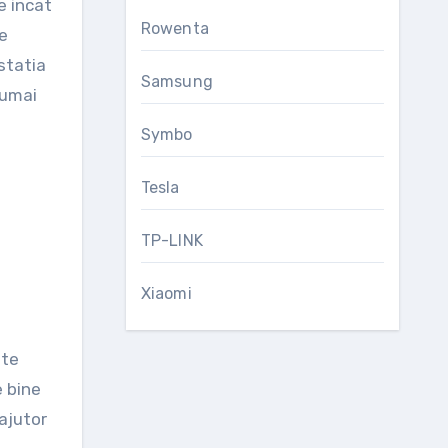
e incat
Rowenta
re
statia
Samsung
numai
Symbo
Tesla
TP-LINK
Xiaomi
ate
e bine
 ajutor