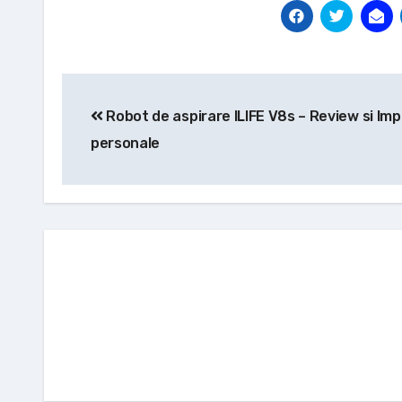
Navigare
Robot de aspirare ILIFE V8s – Review si Imp
în
personale
articole